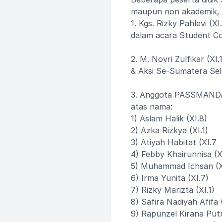
maupun non akademik, da
1. Kgs. Rizky Pahlevi (
dalam acara Student C
2. M. Novri Zulfikar (X
& Aksi Se-Sumatera Se
3. Anggota PASSMANDA: 
atas nama:
1) Aslam Halik (XI.8)
2) Azka Rizkya (XI.1)
3) Atiyah Habitat (XI.7
4) Febby Khairunnisa (X
5) Muhammad Ichsan (X
6) Irma Yunita (XI.7)
7) Rizky Marizta (XI.1)
8) Safira Nadiyah Afifa (
9) Rapunzel Kirana Putri