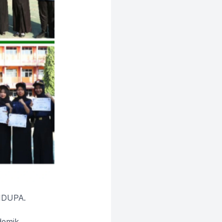
ANDUPA.
demik